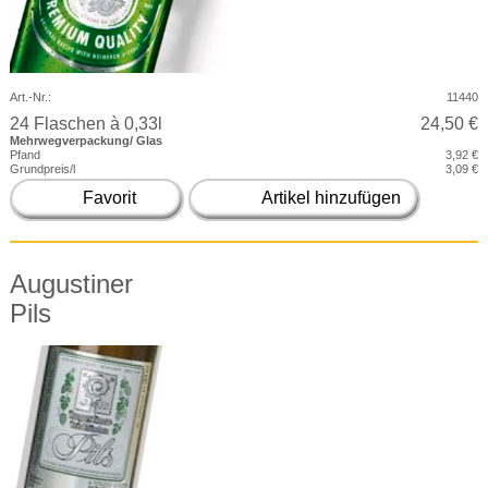
Art.-Nr.:
11440
24 Flaschen à 0,33l
24,50 €
Mehrwegverpackung/ Glas
Pfand
3,92 €
Grundpreis/l
3,09 €
Favorit
Artikel hinzufügen
Augustiner
Pils