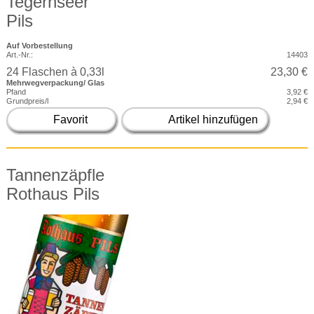
Tegernseer
Pils
Auf Vorbestellung
Art.-Nr.:
14403
24 Flaschen à 0,33l
23,30 €
Mehrwegverpackung/ Glas
Pfand
3,92 €
Grundpreis/l
2,94 €
Favorit
Artikel hinzufügen
Tannenzäpfle
Rothaus Pils