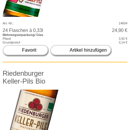
Art.-Nr.:
14604
24 Flaschen à 0,33l
24,90 €
Mehrwegverpackung/ Glas
Pfand
3,92 €
Grundpreis/l
3,14 €
Favorit
Artikel hinzufügen
Riedenburger
Keller-Pils Bio