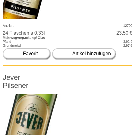
Art.-Nr.:
12700
24 Flaschen à 0,33l
23,50 €
Mehrwegverpackung/ Glas
Pfand
3,92 €
Grundpreis/l
2,97 €
Favorit
Artikel hinzufügen
Jever
Pilsener