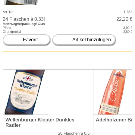
Art.-Nr.:
11334
24 Flaschen à 0,33l
22,20 €
Mehrwegverpackung/ Glas
Pfand
3,92 €
Grundpreis/l
2,80 €
Favorit
Artikel hinzufügen
Adelholzener Bio Rhabarber Schorle
Kondrauer 
Zitrone
20 Flaschen à 0,25l
14,30 €
n à 0,5l