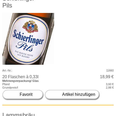
Pils
Art.-Nr.:
11660
20 Flaschen à 0,33l
18,99 €
Mehrwegverpackung/ Glas
Pfand
3,60 €
Grundpreis/l
2,88 €
Favorit
Artikel hinzufügen
Lammsbräu