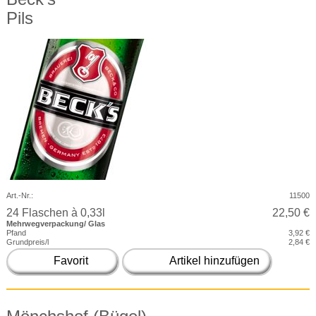
Pils
Art.-Nr.:
11500
24 Flaschen à 0,33l
22,50 €
Mehrwegverpackung/ Glas
Pfand
3,92 €
Grundpreis/l
2,84 €
Favorit
Artikel hinzufügen