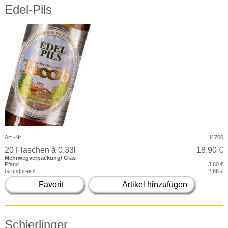
Edel-Pils
Art.-Nr.:
11700
20 Flaschen à 0,33l
18,90 €
Mehrwegverpackung/ Glas
Pfand
3,60 €
Grundpreis/l
2,86 €
Favorit
Artikel hinzufügen
Schierlinger