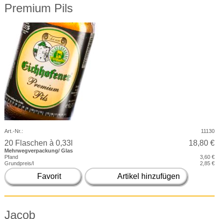
Premium Pils
Art.-Nr.:
11130
20 Flaschen à 0,33l
18,80 €
Mehrwegverpackung/ Glas
Pfand
3,60 €
Grundpreis/l
2,85 €
Favorit
Artikel hinzufügen
Jacob