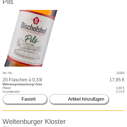
Pils
Art.-Nr.:
11005
20 Flaschen à 0,33l
17,95 €
Mehrwegverpackung/ Glas
Pfand
3,60 €
Grundpreis/l
2,72 €
Favorit
Artikel hinzufügen
Weltenburger Kloster