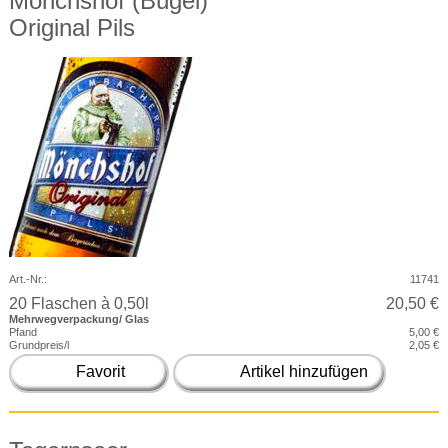
Mönchshof (Bügel)
Original Pils
Art.-Nr.:
11741
20 Flaschen à 0,50l
20,50 €
Mehrwegverpackung/ Glas
Pfand
5,00 €
Grundpreis/l
2,05 €
Favorit
Artikel hinzufügen