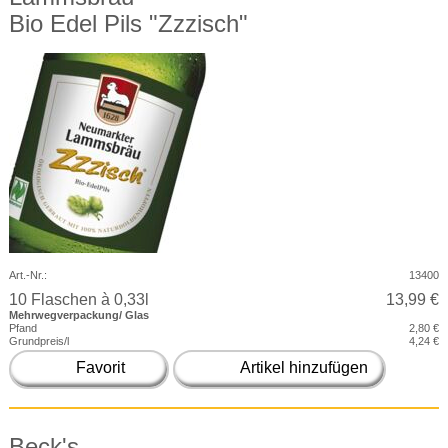
Bio Edel Pils "Zzzisch"
Art.-Nr.:
13400
10 Flaschen à 0,33l
13,99 €
Mehrwegverpackung/ Glas
Pfand
2,80 €
Grundpreis/l
4,24 €
Favorit
Artikel hinzufügen
Beck's