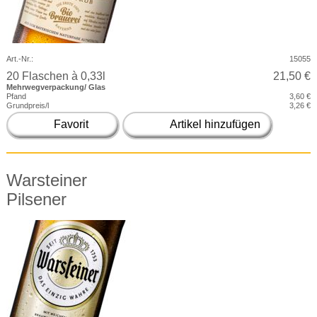
Art.-Nr.:
15055
20 Flaschen à 0,33l
21,50 €
Mehrwegverpackung/ Glas
Pfand
3,60 €
Grundpreis/l
3,26 €
Favorit
Artikel hinzufügen
Warsteiner
Pilsener