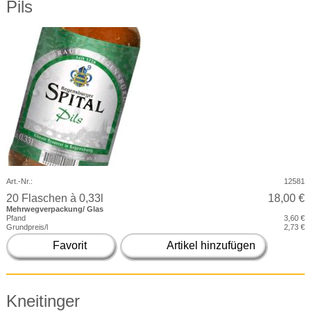
Pils
Art.-Nr.:
12581
20 Flaschen à 0,33l
18,00 €
Mehrwegverpackung/ Glas
Pfand
3,60 €
Grundpreis/l
2,73 €
Favorit
Artikel hinzufügen
Kneitinger