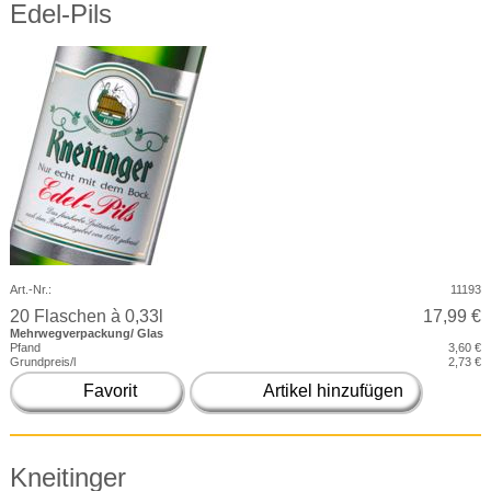
Edel-Pils
Art.-Nr.:
11193
20 Flaschen à 0,33l
17,99 €
Mehrwegverpackung/ Glas
Pfand
3,60 €
Grundpreis/l
2,73 €
Favorit
Artikel hinzufügen
Kneitinger