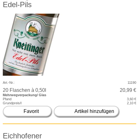
Edel-Pils
Art.-Nr.:
11190
20 Flaschen à 0,50l
20,99 €
Mehrwegverpackung/ Glas
Pfand
3,60 €
Grundpreis/l
2,10 €
Favorit
Artikel hinzufügen
Eichhofener