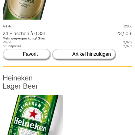
Art.-Nr.:
12850
24 Flaschen à 0,33l
23,50 €
Mehrwegverpackung/ Glas
Pfand
3,92 €
Grundpreis/l
2,97 €
Favorit
Artikel hinzufügen
Heineken
Lager Beer