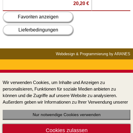
20,20 €
Favoriten anzeigen
Lieferbedingungen
Webdesign & Programmierung by ARANES
Wir verwenden Cookies, um Inhalte und Anzeigen zu
personalisieren, Funktionen für soziale Medien anbieten zu
können und die Zugriffe auf unsere Website zu analysieren.
Außerdem geben wir Informationen zu Ihrer Verwendung unserer
Website an unsere Partner für soziale Medien, Werbung und
Analysen weiter. Unsere Partner führen diese Informationen
Nur notwendige Cookies verwenden
möglicherweise mit weiteren Daten zusammen, die Sie ihnen
bereitgestellt haben oder die sie im Rahmen Ihrer Nutzung der
Cookies zulassen