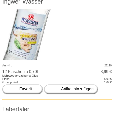
Ingwer-Wasser
Art.-Nr.:
21199
12 Flaschen à 0,70l
8,99 €
Mehrwegverpackung/ Glas
Pfand
5,00 €
Grundpreis/l
1,07 €
Favorit
Artikel hinzufügen
Labertaler