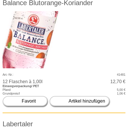
Balance Blutorange-Koriander
Art.-Nr.:
41481
12 Flaschen à 1,00l
12,70 €
Einwegverpackung/ PET
Pfand
5,00 €
Grundpreis/l
1,06 €
Favorit
Artikel hinzufügen
Labertaler