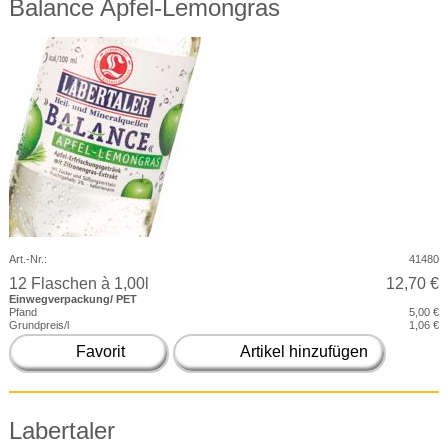
Balance Apfel-Lemongras
Art.-Nr.:
41480
12 Flaschen à 1,00l
12,70 €
Einwegverpackung/ PET
Pfand
5,00 €
Grundpreis/l
1,06 €
Favorit
Artikel hinzufügen
Labertaler