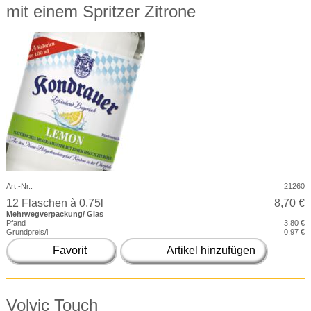
mit einem Spritzer Zitrone
Art.-Nr.:
21260
12 Flaschen à 0,75l
8,70 €
Mehrwegverpackung/ Glas
Pfand
3,80 €
Grundpreis/l
0,97 €
Favorit
Artikel hinzufügen
Volvic Touch