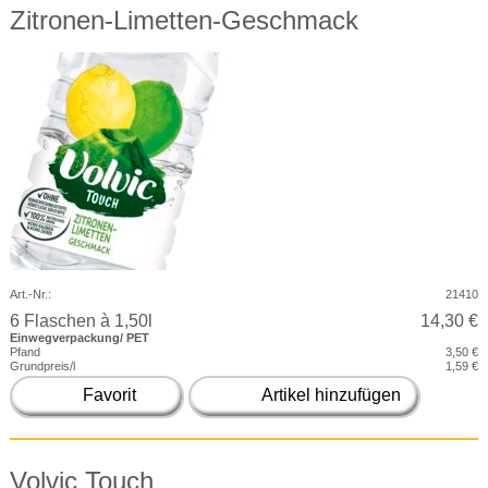
Zitronen-Limetten-Geschmack
Art.-Nr.:
21410
6 Flaschen à 1,50l
14,30 €
Einwegverpackung/ PET
Pfand
3,50 €
Grundpreis/l
1,59 €
Favorit
Artikel hinzufügen
Volvic Touch