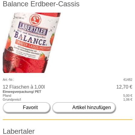
Balance Erdbeer-Cassis
Art.-Nr.:
41482
12 Flaschen à 1,00l
12,70 €
Einwegverpackung/ PET
Pfand
5,00 €
Grundpreis/l
1,06 €
Favorit
Artikel hinzufügen
Labertaler