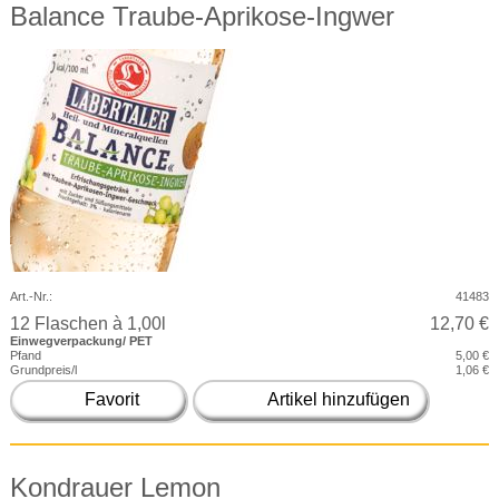
Balance Traube-Aprikose-Ingwer
Art.-Nr.:
41483
12 Flaschen à 1,00l
12,70 €
Einwegverpackung/ PET
Pfand
5,00 €
Grundpreis/l
1,06 €
Favorit
Artikel hinzufügen
Kondrauer Lemon