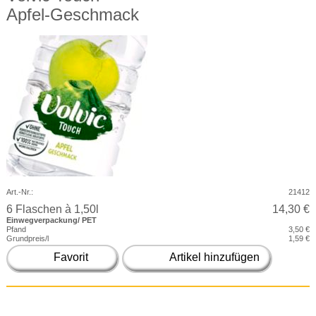
Apfel-Geschmack
Art.-Nr.:
21412
6 Flaschen à 1,50l
14,30 €
Einwegverpackung/ PET
Pfand
3,50 €
Grundpreis/l
1,59 €
Favorit
Artikel hinzufügen