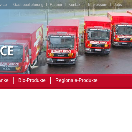
vice
Gastrobelieferung
Partner
Kontakt
Impressum
Jobs
änke
Bio-Produkte
Regionale-Produkte