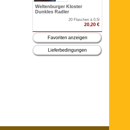
Weltenburger Kloster
Adelholzen
Dunkles Radler
Schorle
20 Flaschen à 0,5l
20,20 €
Favoriten anzeigen
Lieferbedingungen