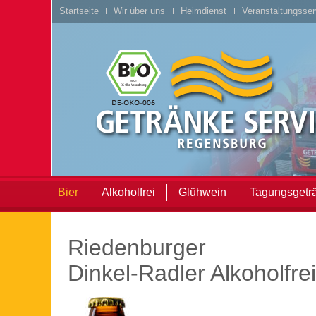
Startseite
Wir über uns
Heimdienst
Veranstaltungsser
Bier
Alkoholfrei
Glühwein
Tagungsgetr
Riedenburger
Dinkel-Radler Alkoholfrei