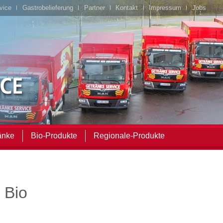
vice
Gastrobelieferung
Partner
Kontakt
Impressum
Jobs
änke
Bio-Produkte
Regionale-Produkte
 Bio