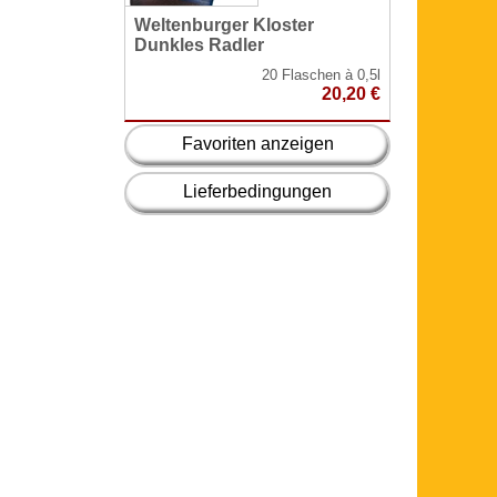
Weltenburger Kloster
Adelholzen
Dunkles Radler
Schorle
20 Flaschen à 0,5l
20,20 €
Favoriten anzeigen
Lieferbedingungen